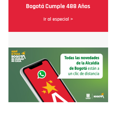
Bogotá Cumple 488 Años
Ir al especial >