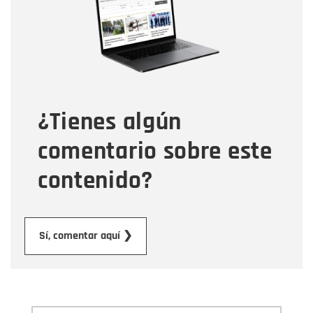
Correo electrónico
Tipo de comentario
¿Tienes algún
Mensaje
comentario sobre este
contenido?
Enviar
Sí, comentar aquí ❯