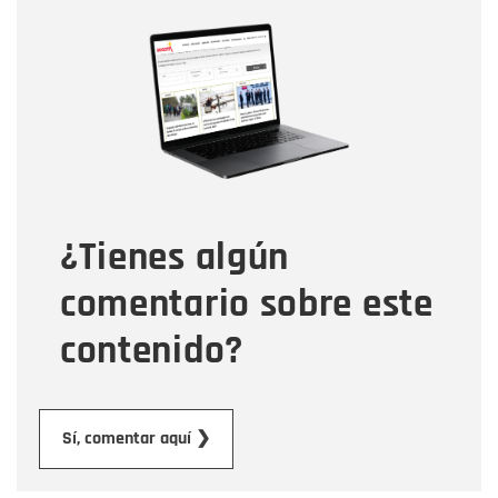
Nombre
Nombre
Correo electrónico
Tipo de comentario
¿Tienes algún
Mensaje
comentario sobre este
contenido?
Enviar
Sí, comentar aquí ❯