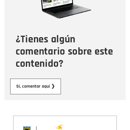
Tipo de comentario
¿Tienes algún
Mensaje
comentario sobre este
contenido?
Enviar
Sí, comentar aquí ❯