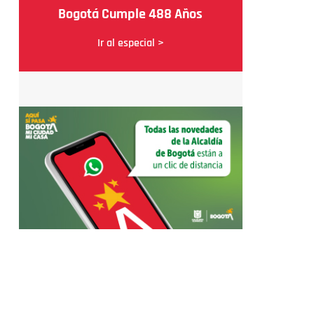
Bogotá Cumple 488 Años
Ir al especial >