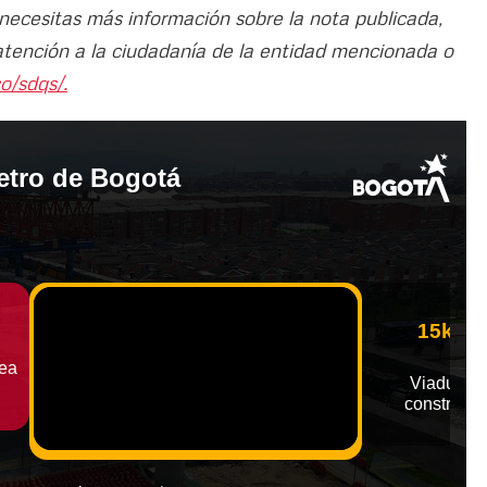
 necesitas más información sobre la nota publicada,
atención a la ciudadanía de la entidad mencionada o
o/sdqs/.