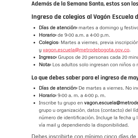
Además de la Semana Santa, estos son los 
Ingreso de colegios al Vagón Escuela 
Días de atención:
martes a domingo y festiv
Horario:
de 9:00 a.m. a 4:00 p.m.
Colegios
: Martes a viernes, previa inscripci
y
vagon.escuela@metrodebogota.gov.co
.
Ingreso:
Grupos de 20 personas cada 20 minu
Nota:
Los adultos solo ingresan con niños o
Lo que debes saber para el ingreso de ma
Días de atención:
De martes a viernes. No inc
Horario:
9:00 a. m. a 4:00 p. m.
Inscribe tu grupo en
vagon.escuela@metrode
grupo u organización, datos (contacto) del 
número de identificación. Incluye la fecha y
vía mail y dependiendo la disponibilidad.
Debes inscribirte con mínimo cinco días de