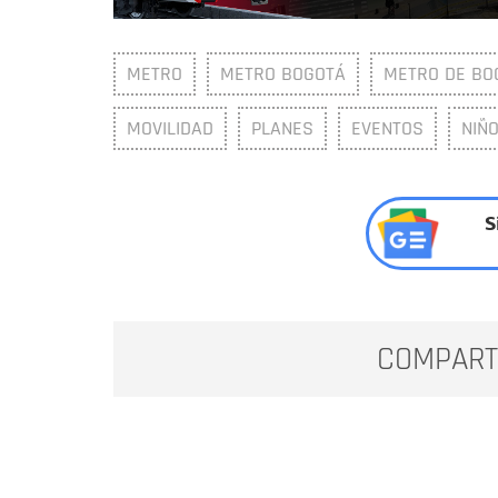
METRO
METRO BOGOTÁ
METRO DE BO
MOVILIDAD
PLANES
EVENTOS
NIÑO
S
COMPART