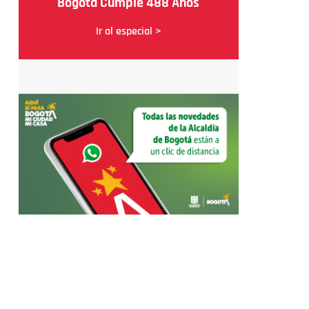
Bogotá Cumple 488 Años
Ir al especial >