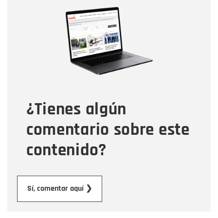
Nombre
Nombre
Correo electrónico
Tipo de comentario
¿Tienes algún
Mensaje
comentario sobre este
contenido?
Enviar
Sí, comentar aquí ❯