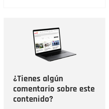
Nombre
Nombre
Correo electrónico
Tipo de comentario
¿Tienes algún
Mensaje
comentario sobre este
contenido?