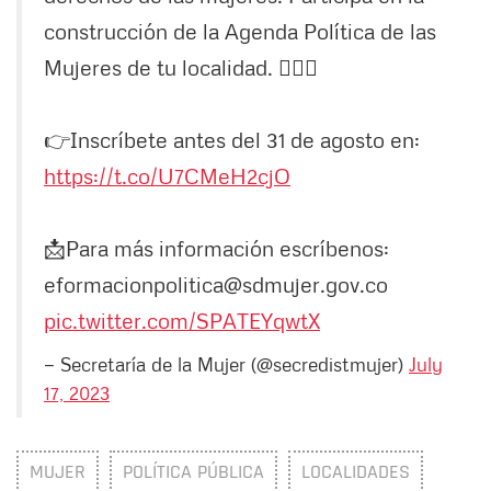
construcción de la Agenda Política de las
Mujeres de tu localidad. 🙋🏻‍♀️
👉Inscríbete antes del 31 de agosto en:
https://t.co/U7CMeH2cjO
📩Para más información escríbenos:
eformacionpolitica@sdmujer.gov.co
pic.twitter.com/SPATEYqwtX
— Secretaría de la Mujer (@secredistmujer)
July
17, 2023
MUJER
POLÍTICA PÚBLICA
LOCALIDADES