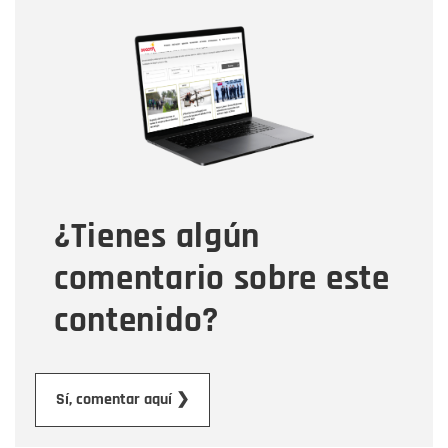
Nombre
Nombre
Correo electrónico
Tipo de comentario
¿Tienes algún
Mensaje
comentario sobre este
contenido?
Enviar
Sí, comentar aquí ❯