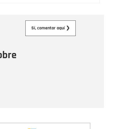
orreo electrónico
Sí, comentar aquí ❯
ensaje
obre
Enviar