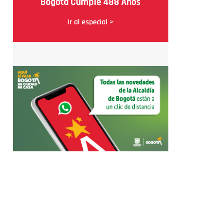
Bogotá Cumple 488 Años
Ir al especial >