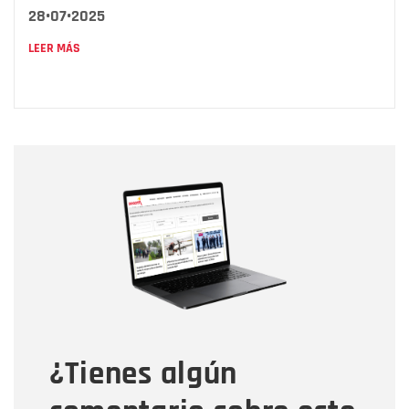
28•07•2025
LEER MÁS
Nombre
Nombre
Correo electrónico
Tipo de comentario
¿Tienes algún
Mensaje