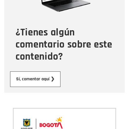
Tipo de comentario
¿Tienes algún
Mensaje
comentario sobre este
contenido?
Enviar
Sí, comentar aquí ❯