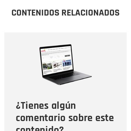
CONTENIDOS RELACIONADOS
Nombre
Nombre
Correo electrónico
Tipo de comentario
¿Tienes algún
Mensaje
comentario sobre este
contenido?