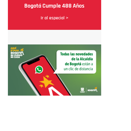
Bogotá Cumple 488 Años
Ir al especial >