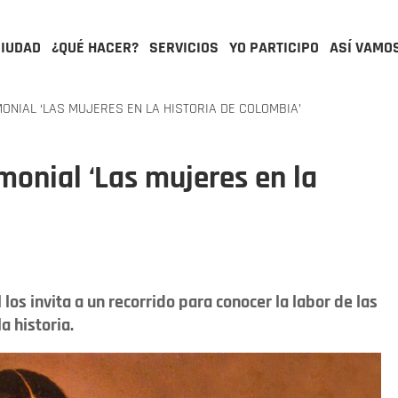
CIUDAD
¿QUÉ HACER?
SERVICIOS
YO PARTICIPO
ASÍ VAMO
NIAL ‘LAS MUJERES EN LA HISTORIA DE COLOMBIA’
monial ‘Las mujeres en la
l los invita a un recorrido para conocer la labor de las
a historia.