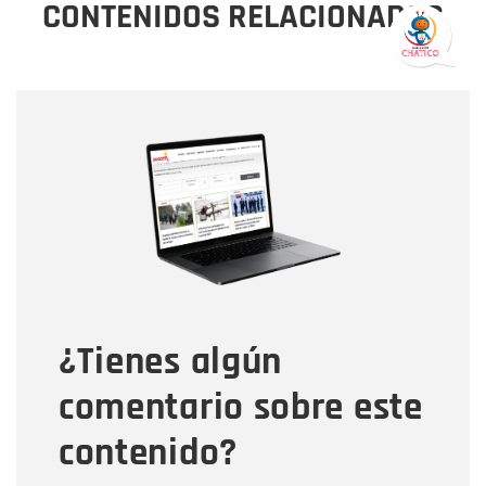
CONTENIDOS RELACIONADOS
Nombre
Nombre
Correo electrónico
Tipo de comentario
¿Tienes algún
Mensaje
comentario sobre este
contenido?