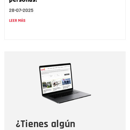
28•07•2025
LEER MÁS
Nombre
Nombre
Correo electrónico
Tipo de comentario
¿Tienes algún
Mensaje