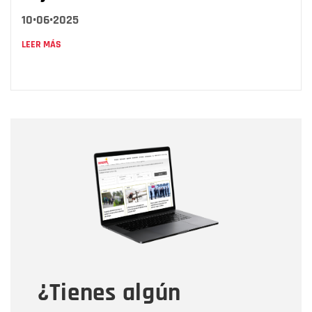
10•06•2025
LEER MÁS
Nombre
Nombre
Correo electrónico
Tipo de comentario
¿Tienes algún
Mensaje