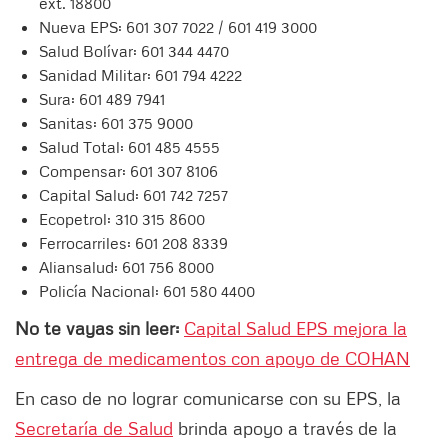
ext. 18800
Nueva EPS: 601 307 7022 / 601 419 3000
Salud Bolívar: 601 344 4470
Sanidad Militar: 601 794 4222
Sura: 601 489 7941
Sanitas: 601 375 9000
Salud Total: 601 485 4555
Compensar: 601 307 8106
Capital Salud: 601 742 7257
Ecopetrol: 310 315 8600
Ferrocarriles: 601 208 8339
Aliansalud: 601 756 8000
Policía Nacional: 601 580 4400
No te vayas sin leer:
Capital Salud EPS mejora la
entrega de medicamentos con apoyo de COHAN
En caso de no lograr comunicarse con su EPS, la
Secretaría de Salud
brinda apoyo a través de la