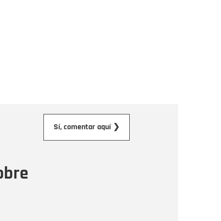
orreo electrónico
Sí, comentar aquí ❯
ensaje
obre