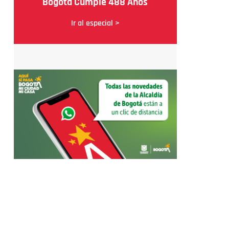
Bogotá Cumple 488 Años
Ir al especial >