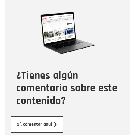
Nombre
Nombre
Correo electrónico
Tipo de comentario
¿Tienes algún
Mensaje
comentario sobre este
contenido?
Enviar
Sí, comentar aquí ❯