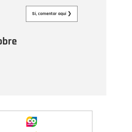
orreo electrónico
Sí, comentar aquí ❯
ensaje
obre
Enviar