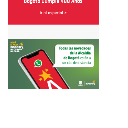
Bogotá Cumple 488 Años
Ir al especial >