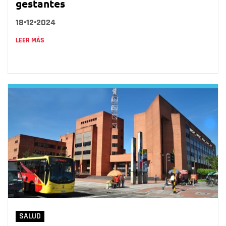
gestantes
18•12•2024
LEER MÁS
SALUD