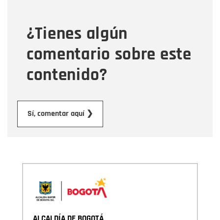
¿Tienes algún
Mensaje
comentario sobre este
contenido?
Enviar
Sí, comentar aquí ❯
ALCALDÍA DE BOGOTÁ