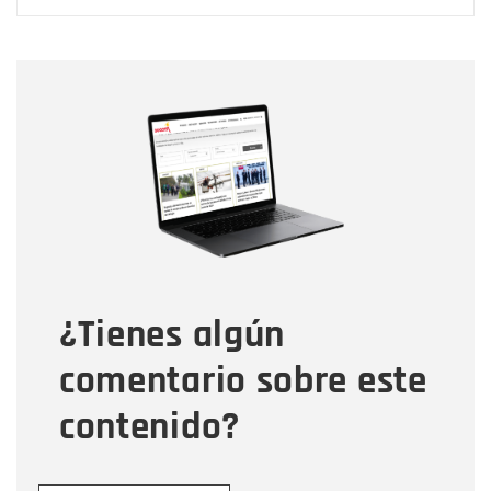
Nombre
Nombre
Correo electrónico
Tipo de comentario
¿Tienes algún
Mensaje
comentario sobre este
contenido?