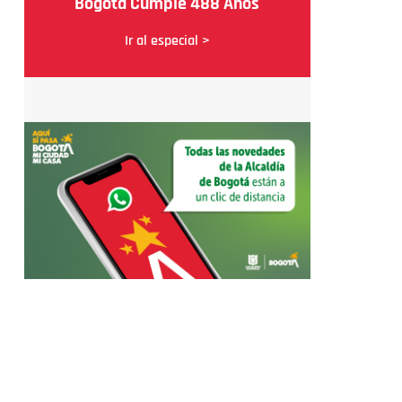
Bogotá Cumple 488 Años
Ir al especial >