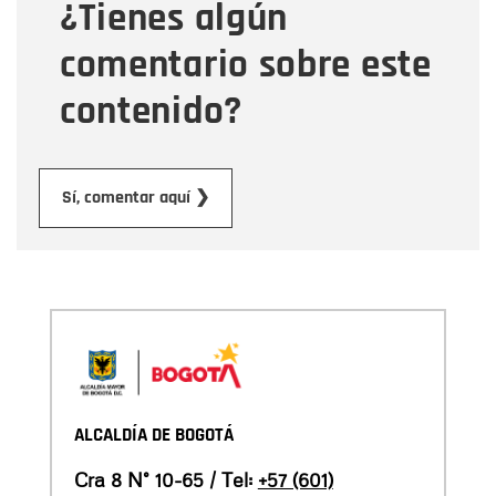
¿Tienes algún
Mensaje
comentario sobre este
contenido?
Enviar
Sí, comentar aquí ❯
ALCALDÍA DE BOGOTÁ
Cra 8 N° 10-65 / Tel:
+57 (601)