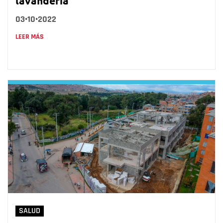
lavandería
03•10•2022
LEER MÁS
SALUD