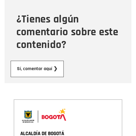
¿Tienes algún
Mensaje
comentario sobre este
contenido?
Enviar
Sí, comentar aquí ❯
ALCALDÍA DE BOGOTÁ