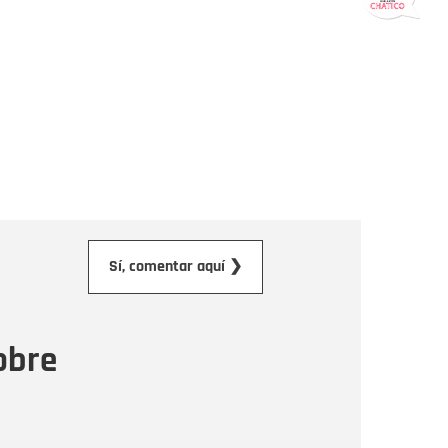
orreo electrónico
Sí, comentar aquí ❯
ensaje
obre