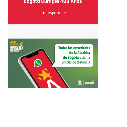
Bogotá Cumple 488 Años
Ir al especial >