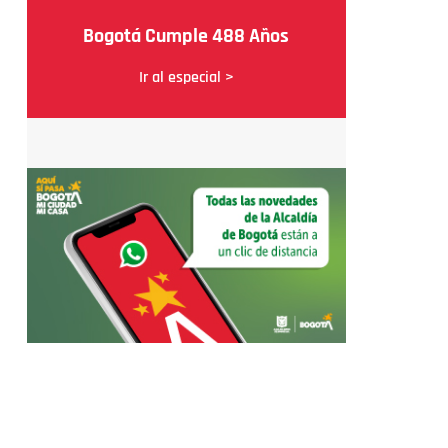
Bogotá Cumple 488 Años
Ir al especial >