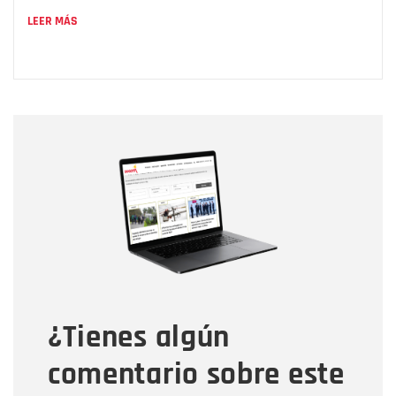
LEER MÁS
Nombre
Nombre
Correo electrónico
Tipo de comentario
¿Tienes algún
Mensaje
comentario sobre este