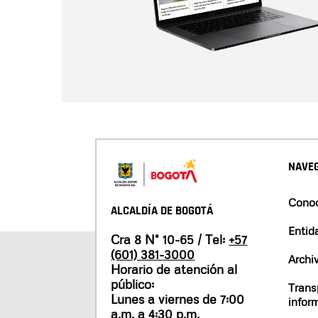
NAVEG
Conoc
ALCALDÍA DE BOGOTÁ
Entid
Cra 8 N° 10-65 / Tel:
+57
(601) 381-3000
Archi
Horario de atención al
público:
Trans
Lunes a viernes de 7:00
infor
a.m. a 4:30 p.m.