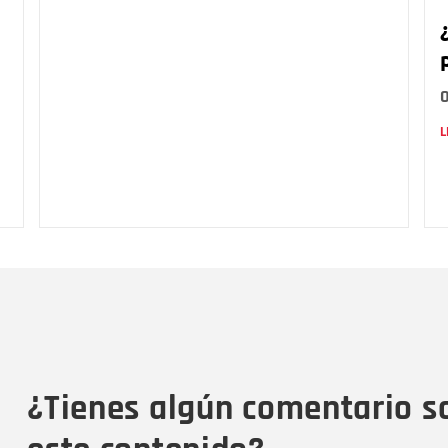
L
Nombre
C
Nombre
Tipo de comentario
M
¿Tienes algún comentario s