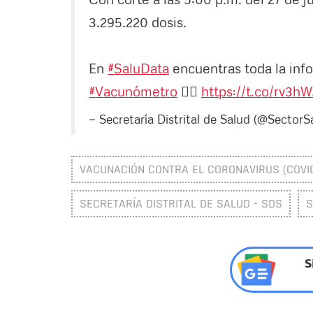
3.295.220 dosis.
En
#SaluData
encuentras toda la info
#Vacunómetro
👉🏽
https://t.co/rv3h
— Secretaría Distrital de Salud (@SectorS
VACUNACIÓN CONTRA EL CORONAVIRUS (COVID
SECRETARÍA DISTRITAL DE SALUD - SDS
S
S