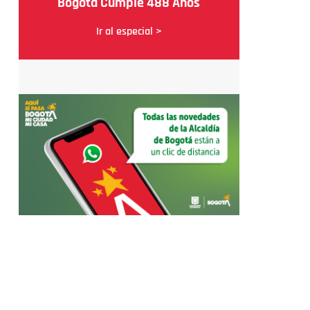
Bogotá Cumple 488 Años
Ir al especial >