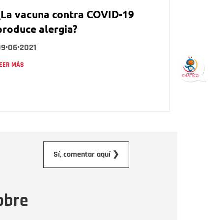
¿La vacuna contra COVID-19
produce alergia?
09•06•2021
EER MÁS
orreo electrónico
Sí, comentar aquí ❯
ensaje
obre