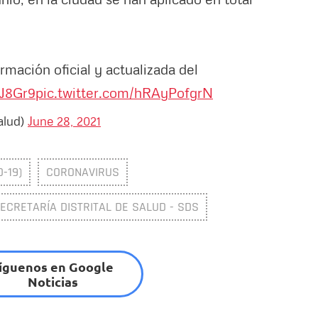
rmación oficial y actualizada del
WJ8Gr9
pic.twitter.com/hRAyPofgrN
alud)
June 28, 2021
-19)
CORONAVIRUS
ECRETARÍA DISTRITAL DE SALUD - SDS
íguenos en Google
Noticias