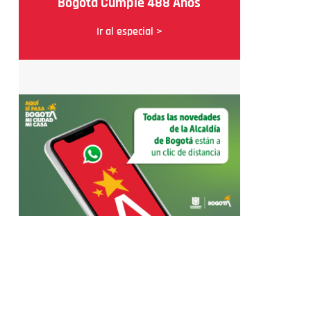
Bogotá Cumple 488 Años
Ir al especial >