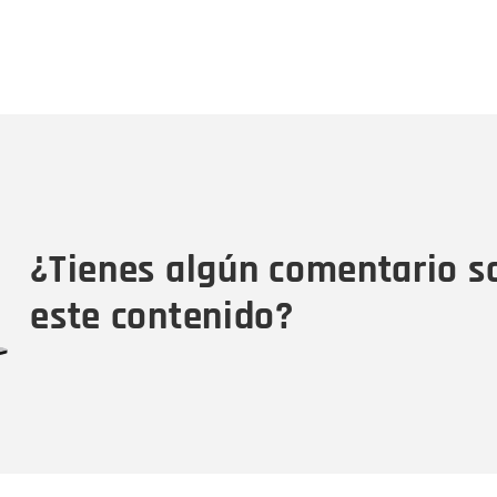
Nombre
C
Nombre
Tipo de comentario
M
¿Tienes algún comentario s
este contenido?