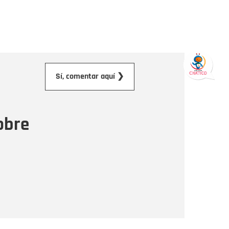
orreo electrónico
Sí, comentar aquí ❯
ensaje
obre
Enviar