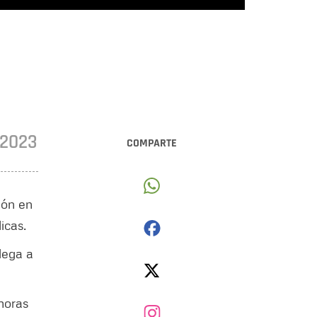
•2023
COMPARTE
ión en
icas.
lega a
horas