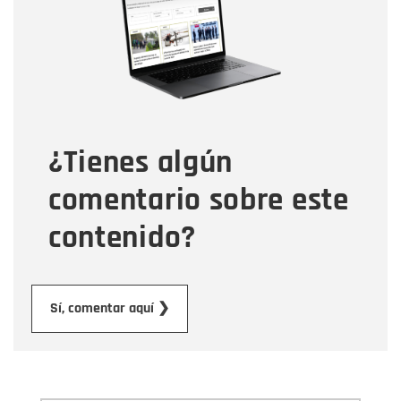
Correo electrónico
Tipo de comentario
¿Tienes algún
Mensaje
comentario sobre este
contenido?
Enviar
Sí, comentar aquí ❯