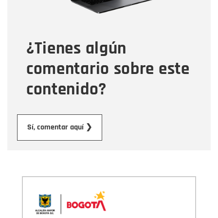
Tipo de comentario
¿Tienes algún
Mensaje
comentario sobre este
contenido?
Enviar
Sí, comentar aquí ❯