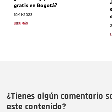
gratis en Bogotá?
10•11•2023
LEER MÁS
L
Nombre
C
Nombre
Tipo de comentario
M
¿Tienes algún comentario s
este contenido?