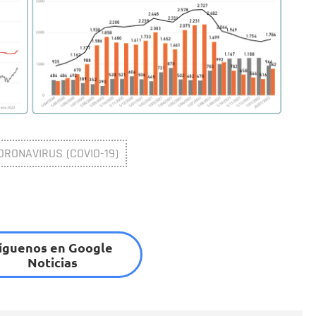
RONAVIRUS (COVID-19)
íguenos en Google
Noticias