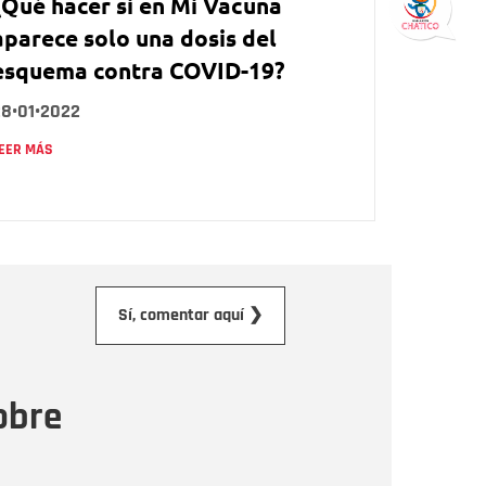
¿Qué hacer si en Mi Vacuna
aparece solo una dosis del
esquema contra COVID-19?
28•01•2022
EER MÁS
orreo electrónico
Sí, comentar aquí ❯
ensaje
obre