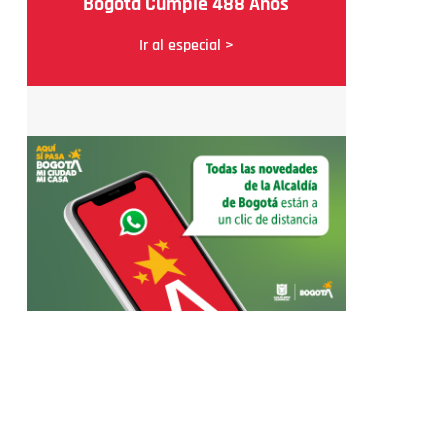
Bogotá Cumple 488 Años
Ir al especial >