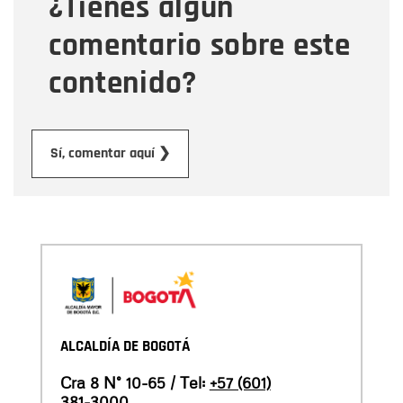
¿Tienes algún
Mensaje
comentario sobre este
contenido?
Enviar
Sí, comentar aquí ❯
ALCALDÍA DE BOGOTÁ
Cra 8 N° 10-65 / Tel:
+57 (601)
381-3000