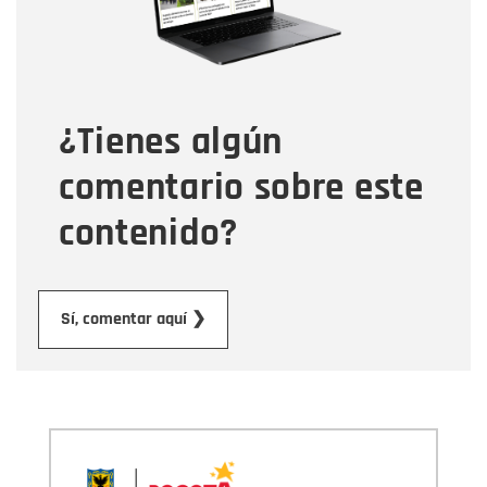
Tipo de comentario
¿Tienes algún
Mensaje
comentario sobre este
contenido?
Enviar
Sí, comentar aquí ❯