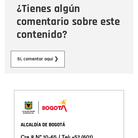
¿Tienes algún
Mensaje
comentario sobre este
contenido?
Enviar
Sí, comentar aquí ❯
ALCALDÍA DE BOGOTÁ
Cra 8 N° 10-65 / Tel:
+57 (601)