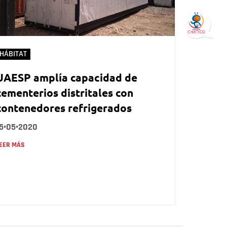
HÁBITAT
UAESP amplía capacidad de
cementerios distritales con
contenedores refrigerados
15•05•2020
EER MÁS