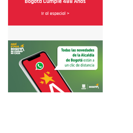
Bogotá Cumple 488 Años
Ir al especial >