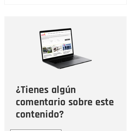
Nombre
Nombre
Correo electrónico
Tipo de comentario
¿Tienes algún
Mensaje
comentario sobre este
contenido?