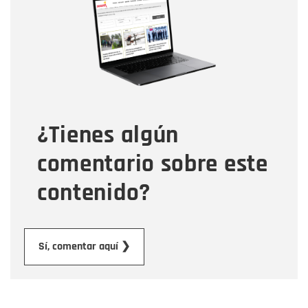
Correo electrónico
Tipo de comentario
¿Tienes algún
Mensaje
comentario sobre este
contenido?
Enviar
Sí, comentar aquí ❯