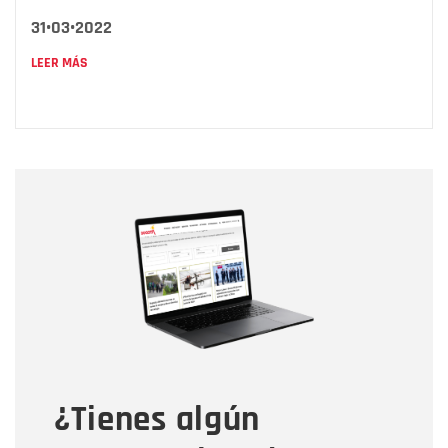
31•03•2022
LEER MÁS
Nombre
Nombre
Correo electrónico
Tipo de comentario
¿Tienes algún
Mensaje