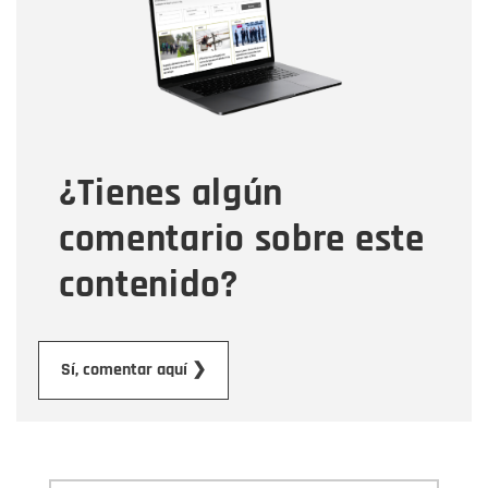
Correo electrónico
Tipo de comentario
¿Tienes algún
Mensaje
comentario sobre este
contenido?
Enviar
Sí, comentar aquí ❯