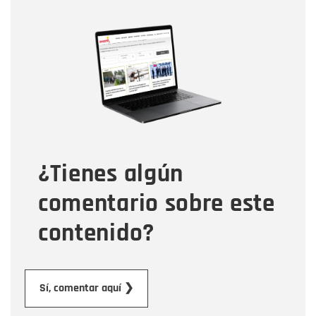
Nombre
Nombre
Correo electrónico
Tipo de comentario
¿Tienes algún
Mensaje
comentario sobre este
contenido?
Enviar
Sí, comentar aquí ❯