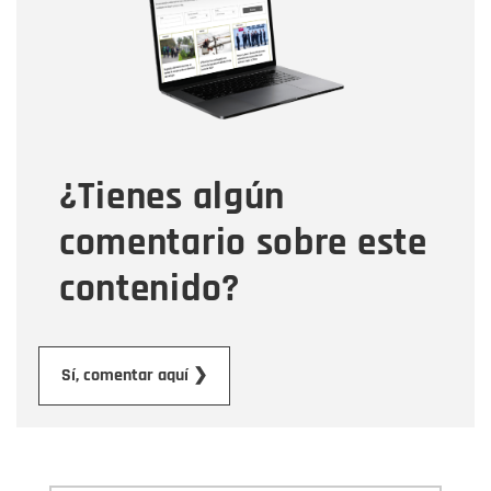
Correo electrónico
Tipo de comentario
¿Tienes algún
Mensaje
comentario sobre este
contenido?
Enviar
Sí, comentar aquí ❯