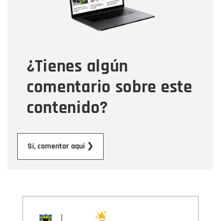
Tipo de comentario
¿Tienes algún
Mensaje
comentario sobre este
contenido?
Enviar
Sí, comentar aquí ❯