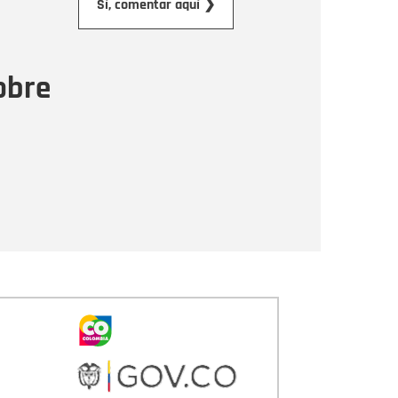
Sí, comentar aquí ❯
ensaje
obre
Enviar