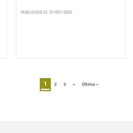
PUBLICADO EL
31•OCT•2021
Página
1
Page
2
Page
3
Siguiente
››
Última
Último »
página
página
actual
Nombre
C