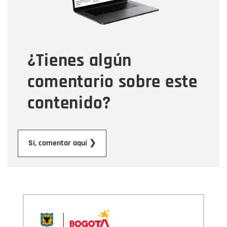
Tipo de comentario
¿Tienes algún
Mensaje
comentario sobre este
contenido?
Enviar
Sí, comentar aquí ❯