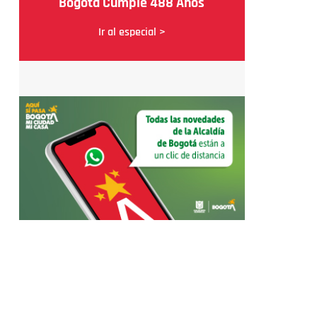
Bogotá Cumple 488 Años
Ir al especial >