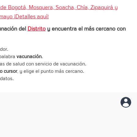
s de Bogotá, Mosquera, Soacha, Chía, Zipaquirá y
mayo ¡Detalles aquí!
nación del
Distrito
y encuentra el más cercano con
dor.
 palabra
vacunación
.
ras de salud con servicio de vacunación.
o cursor
, y elige el punto más cercano.
 datos.