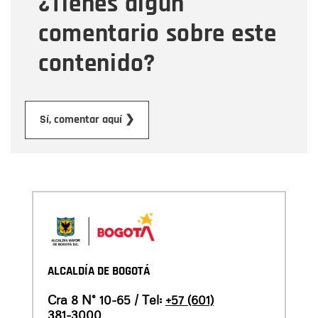
¿Tienes algún
comentario sobre este
contenido?
Enviar
Sí, comentar aquí ❯
ALCALDÍA DE BOGOTÁ
Cra 8 N° 10-65 / Tel:
+57 (601)
381-3000