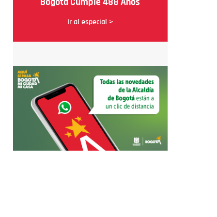
Bogotá Cumple 488 Años
Ir al especial >