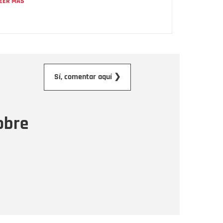
EER MÁS
orreo electrónico
Sí, comentar aquí ❯
ensaje
obre
Enviar