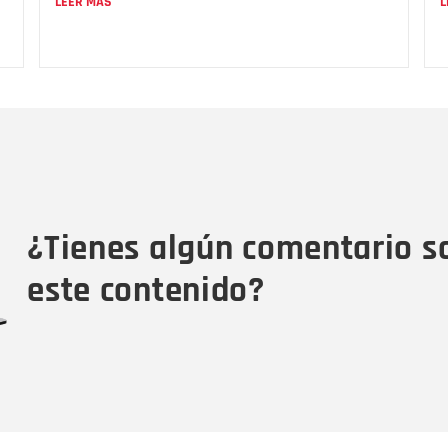
LEER MÁS
L
Nombre
C
Nombre
Tipo de comentario
M
¿Tienes algún comentario s
este contenido?